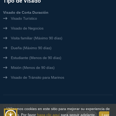
Tipo de Visado
Visado de Corta Duración
Visado Turístico
Visado de Negocios
Visita familiar (Máximo 90 días)
Dueña (Máximo 90 días)
Estudiante (Menos de 90 días)
Misión (Menos de 90 días)
Visado de Tránsito para Marinos
(©)
BLS International
2026. Reservados todos los derechos
Utilizamos cookies en este sitio para mejorar su experiencia de
Política de
Política de
Exención de
usuario. Por favor
haga clic aquí
para seguir adelante.
Leer
Connect With Us👋