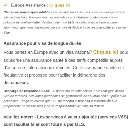
Europe Assistance :
Cliquez ici
Clause de non-responsabilité:-
En cliquant sur ce lien, vous serez redirigé vers le
site web du tiers. Vos données personnelles seront traitées conformément à sa
politique de confidentialité. Veuillez noter que BLS ne collecte ni ne traite aucune
information que vous fournissez sur son site et décline toute responsabilité en cas de
litige.
Assurance pour visa de longue durée
Cliquez ici
Vous partez en Europe avec un visa national?
pour
souscrire une assurance santé à des tarifs compétitifs auprès
d'assureurs internationaux réputés. Cette assurance santé est
facultative et proposée pour faciliter la démarche des
demandeurs.
Descargo de responsabilidad:-
Al hacer clic en este enlace, será redirigido al sitio
web de terceros. Sus datos personales se gestionarán de acuerdo con su política de
privacidad. Tenga en cuenta que BLS no recopila ni procesa la información que
proporcione en su sitio web y no se responsabiliza de ninguna disputa.
Veuillez noter: - Les services à valeur ajoutée (services VAS)
sont facultatifs et sont fournis par BLS.